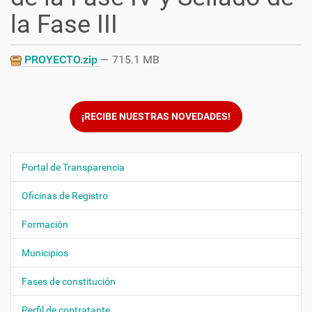
la Fase III
PROYECTO.zip
— 715.1 MB
¡RECIBE NUESTRAS NOVEDADES!
Portal de Transparencia
N
a
Oficinas de Registro
v
e
Formación
g
Municipios
a
c
Fases de constitución
i
ó
Perfil de contratante