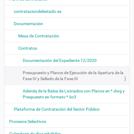
n
contrataciondelestado.es
Documentación
Mesa de Contratación
Contratos
Documentación del Expediente 12/2020
Presupuesto y Planos de Ejecución de la Apertura de la
Fase IV y Sellado de la Fase III
Adenda de la Balsa de Lixiviados con Planos en *.dwg y
Prespuesto en formato *.bc3
Plataforma de Contratación del Sector Público
Procesos Selectivos
Calendario de días inhábiles