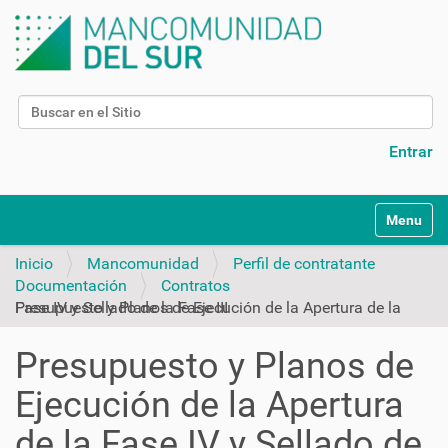
Buscar
Búsqueda Avanzada…
Entrar
N
Toggle na
a
v
Inicio
Mancomunidad
Perfil de contratante
e
Documentación
Contratos
g
Presupuesto y Planos de Ejecución de la Apertura de la Fase IV y Sellado de la Fase III
a
c
Presupuesto y Planos de
i
ó
Ejecución de la Apertura
n
de la Fase IV y Sellado de