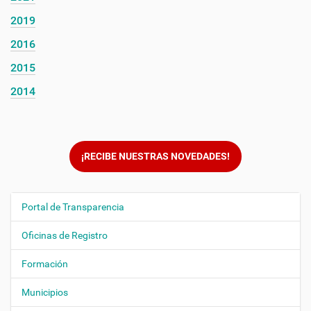
2019
2016
2015
2014
¡RECIBE NUESTRAS NOVEDADES!
Portal de Transparencia
N
a
Oficinas de Registro
v
e
Formación
g
Municipios
a