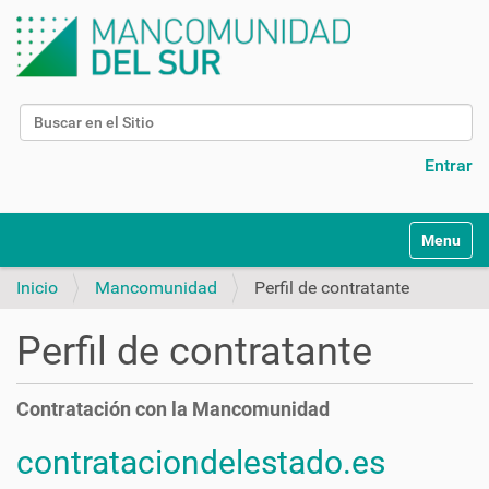
Buscar
Búsqueda Avanzada…
Entrar
N
Toggle na
a
v
Inicio
Mancomunidad
Perfil de contratante
e
g
Perfil de contratante
a
c
i
Contratación con la Mancomunidad
ó
n
contrataciondelestado.es