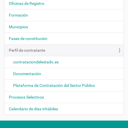
a
Oficinas de Registro
v
e
Formación
g
Municipios
a
c
Fases de constitución
i
ó
Perfil de contratante
n
contrataciondelestado.es
Documentación
Plataforma de Contratación del Sector Público
Procesos Selectivos
Calendario de días inhábiles