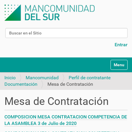
Buscar
Búsqueda Avanzada…
Entrar
N
Toggle na
a
v
Inicio
Mancomunidad
Perfil de contratante
e
Documentación
Mesa de Contratación
g
a
Mesa de Contratación
c
i
ó
COMPOSICION MESA CONTRATACION COMPETENCIA DE
n
LA ASAMBLEA 3 de Julio de 2020