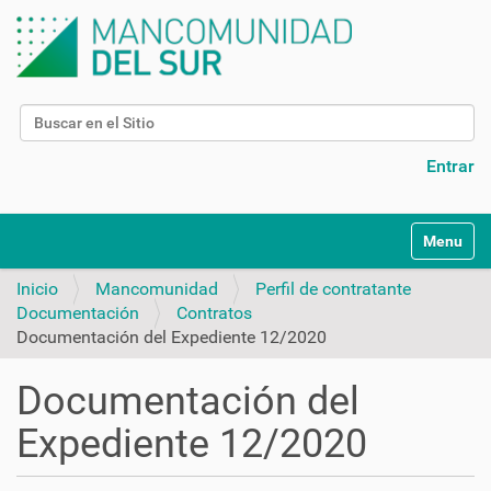
Buscar
Búsqueda Avanzada…
Entrar
N
Toggle na
a
v
Inicio
Mancomunidad
Perfil de contratante
e
Documentación
Contratos
g
Documentación del Expediente 12/2020
a
c
Documentación del
i
ó
Expediente 12/2020
n