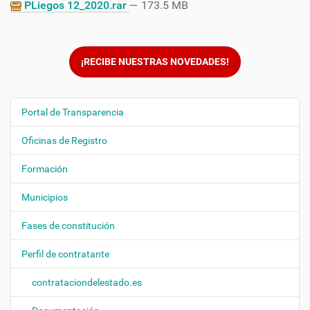
PLiegos 12_2020.rar
— 173.5 MB
¡RECIBE NUESTRAS NOVEDADES!
Portal de Transparencia
N
a
Oficinas de Registro
v
e
Formación
g
Municipios
a
c
Fases de constitución
i
ó
Perfil de contratante
n
contrataciondelestado.es