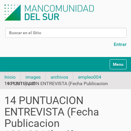
Buscar
Búsqueda Avanzada…
Entrar
N
Toggle na
a
v
Inicio
images
archivos
empleo004
e
14 PUNTUACION ENTREVISTA (Fecha Publicacion 19012016).pdf
g
a
14 PUNTUACION
c
i
ENTREVISTA (Fecha
ó
n
Publicacion