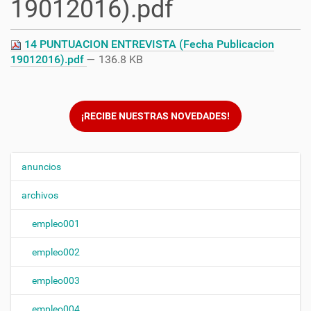
19012016).pdf
14 PUNTUACION ENTREVISTA (Fecha Publicacion
19012016).pdf
— 136.8 KB
¡RECIBE NUESTRAS NOVEDADES!
anuncios
N
a
archivos
v
e
empleo001
g
empleo002
a
c
empleo003
i
ó
empleo004