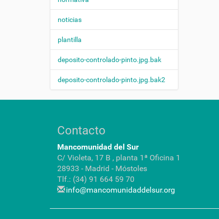
n
noticias
plantilla
deposito-controlado-pinto.jpg.bak
deposito-controlado-pinto.jpg.bak2
Contacto
Mancomunidad del Sur
C/ Violeta, 17 B , planta 1ª Oficina 1
28933 - Madrid - Móstoles
Tlf.: (34) 91 664 59 70
info@mancomunidaddelsur.org