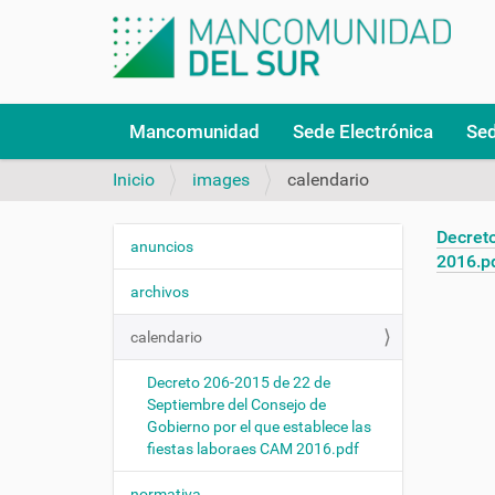
N
Mancomunidad
Sede Electrónica
Sed
a
v
Inicio
images
calendario
e
g
a
Decreto
anuncios
N
c
2016.p
a
i
archivos
v
ó
n
e
calendario
g
Decreto 206-2015 de 22 de
a
Septiembre del Consejo de
c
Gobierno por el que establece las
i
fiestas laboraes CAM 2016.pdf
ó
normativa