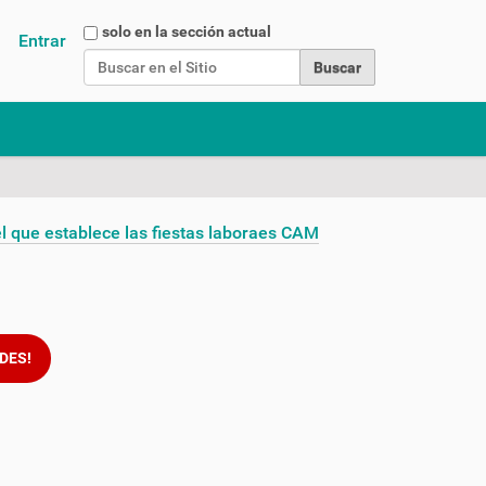
Buscar
solo en la sección actual
Entrar
Búsqueda Avanzada…
l que establece las fiestas laboraes CAM
DES!