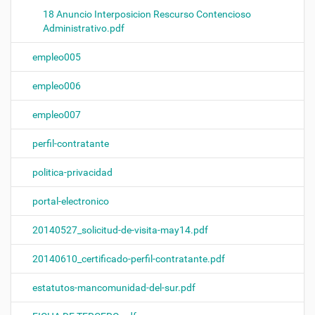
18 Anuncio Interposicion Rescurso Contencioso
Administrativo.pdf
empleo005
empleo006
empleo007
perfil-contratante
politica-privacidad
portal-electronico
20140527_solicitud-de-visita-may14.pdf
20140610_certificado-perfil-contratante.pdf
estatutos-mancomunidad-del-sur.pdf