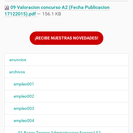
09 Valoracion concurso A2 (Fecha Publicacion
17122015).pdf
— 156.1 KB
¡RECIBE NUESTRAS NOVEDADES!
anuncios
N
a
archivos
v
e
empleo001
g
empleo002
a
c
empleo003
i
ó
empleo004
n
01 Bases Tecnico Administracion Especial A2.