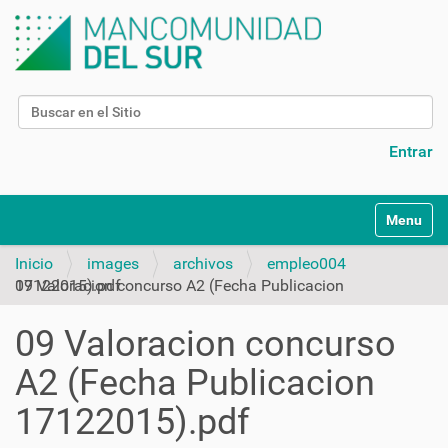
Buscar
Búsqueda Avanzada…
Entrar
N
Toggle na
a
v
Inicio
images
archivos
empleo004
e
09 Valoracion concurso A2 (Fecha Publicacion 17122015).pdf
g
a
09 Valoracion concurso
c
i
A2 (Fecha Publicacion
ó
n
17122015).pdf