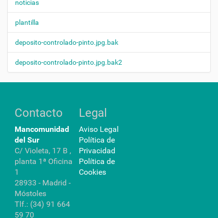
noticias
plantilla
deposito-controlado-pinto.jpg.bak
deposito-controlado-pinto.jpg.bak2
Contacto
Legal
Mancomunidad
Aviso Legal
del Sur
Política de
C/ Violeta, 17 B ,
Privacidad
planta 1ª Oficina
Política de
1
Cookies
28933 - Madrid -
Móstoles
Tlf.: (34) 91 664
59 70