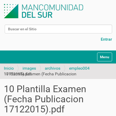
Buscar
Búsqueda Avanzada…
Entrar
N
Toggle na
a
v
Inicio
images
archivos
empleo004
e
10 Plantilla Examen (Fecha Publicacion 17122015).pdf
g
a
10 Plantilla Examen
c
i
(Fecha Publicacion
ó
n
17122015).pdf