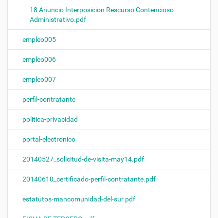
18 Anuncio Interposicion Rescurso Contencioso
Administrativo.pdf
empleo005
empleo006
empleo007
perfil-contratante
politica-privacidad
portal-electronico
20140527_solicitud-de-visita-may14.pdf
20140610_certificado-perfil-contratante.pdf
estatutos-mancomunidad-del-sur.pdf