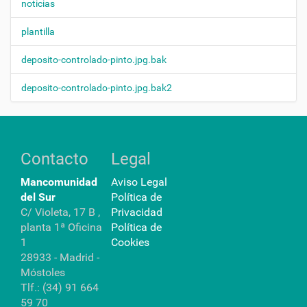
noticias
plantilla
deposito-controlado-pinto.jpg.bak
deposito-controlado-pinto.jpg.bak2
Contacto
Legal
Mancomunidad
Aviso Legal
del Sur
Política de
C/ Violeta, 17 B ,
Privacidad
planta 1ª Oficina
Política de
1
Cookies
28933 - Madrid -
Móstoles
Tlf.: (34) 91 664
59 70