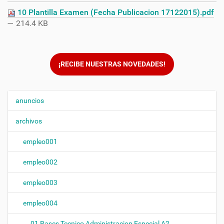
10 Plantilla Examen (Fecha Publicacion 17122015).pdf
— 214.4 KB
¡RECIBE NUESTRAS NOVEDADES!
anuncios
N
a
archivos
v
e
empleo001
g
empleo002
a
c
empleo003
i
ó
empleo004
n
01 Bases Tecnico Administracion Especial A2.