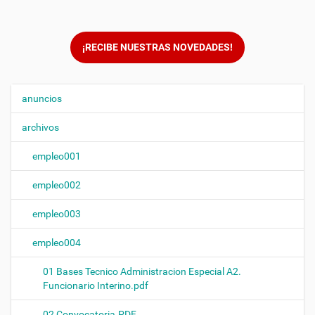
¡RECIBE NUESTRAS NOVEDADES!
anuncios
N
a
archivos
v
e
empleo001
g
empleo002
a
c
empleo003
i
ó
empleo004
n
01 Bases Tecnico Administracion Especial A2.
Funcionario Interino.pdf
02 Convocatoria.PDF