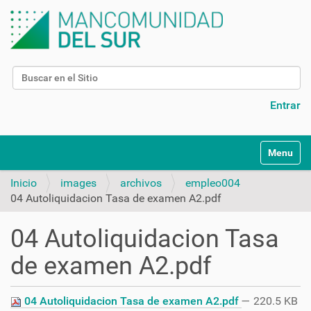
Buscar
Búsqueda Avanzada…
Entrar
N
Toggle na
a
v
Inicio
images
archivos
empleo004
e
04 Autoliquidacion Tasa de examen A2.pdf
g
a
04 Autoliquidacion Tasa
c
i
de examen A2.pdf
ó
n
04 Autoliquidacion Tasa de examen A2.pdf
— 220.5 KB