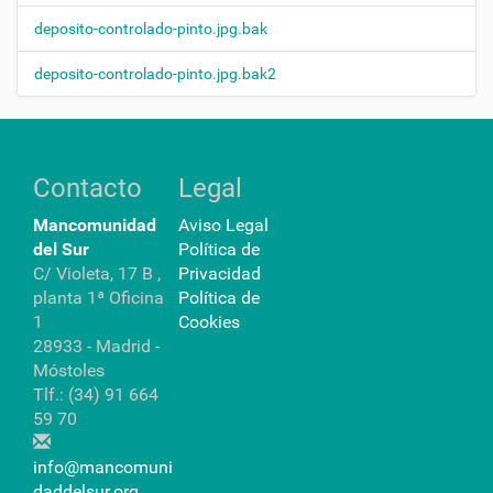
deposito-controlado-pinto.jpg.bak
deposito-controlado-pinto.jpg.bak2
Contacto
Legal
Mancomunidad
Aviso Legal
del Sur
Política de
C/ Violeta, 17 B ,
Privacidad
planta 1ª Oficina
Política de
1
Cookies
28933 - Madrid -
Móstoles
Tlf.: (34) 91 664
59 70
info@mancomuni
daddelsur.org