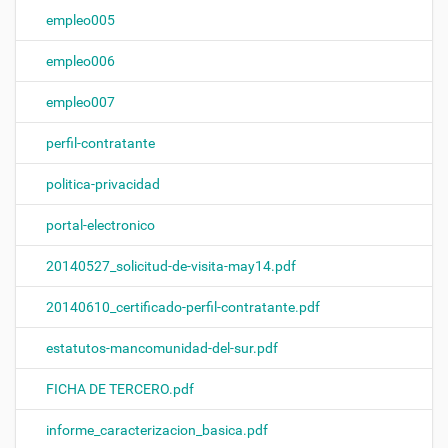
empleo005
empleo006
empleo007
perfil-contratante
politica-privacidad
portal-electronico
20140527_solicitud-de-visita-may14.pdf
20140610_certificado-perfil-contratante.pdf
estatutos-mancomunidad-del-sur.pdf
FICHA DE TERCERO.pdf
informe_caracterizacion_basica.pdf