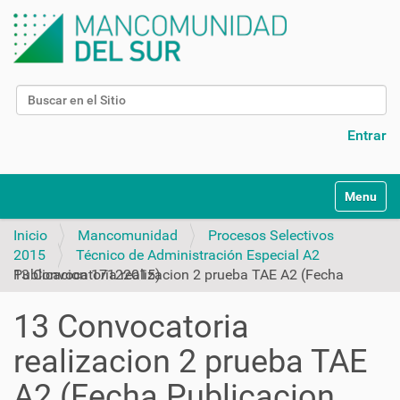
Buscar
Búsqueda Avanzada…
Entrar
N
Toggle na
a
v
Inicio
Mancomunidad
Procesos Selectivos
e
2015
Técnico de Administración Especial A2
g
13 Convocatoria realizacion 2 prueba TAE A2 (Fecha Publicacion 17122015)
a
c
13 Convocatoria
i
ó
realizacion 2 prueba TAE
n
A2 (Fecha Publicacion