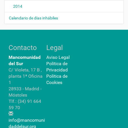
2014
Calendario de días inhábiles
Contacto
Legal
Mancomunidad
Aviso Legal
del Sur
Política de
C/ Violeta, 17 B ,
Privacidad
planta 1ª Oficina
Política de
1
Cookies
28933 - Madrid -
Móstoles
Tlf.: (34) 91 664
59 70
info@mancomuni
daddelsur.org