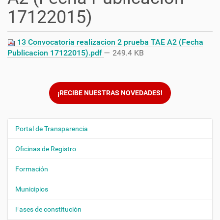
17122015)
13 Convocatoria realizacion 2 prueba TAE A2 (Fecha
Publicacion 17122015).pdf
— 249.4 KB
¡RECIBE NUESTRAS NOVEDADES!
Portal de Transparencia
N
a
Oficinas de Registro
v
e
Formación
g
Municipios
a
c
Fases de constitución
i