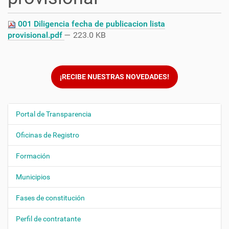
001 Diligencia fecha de publicacion lista
provisional.pdf
— 223.0 KB
¡RECIBE NUESTRAS NOVEDADES!
Portal de Transparencia
N
a
Oficinas de Registro
v
e
Formación
g
Municipios
a
c
Fases de constitución
i
ó
Perfil de contratante