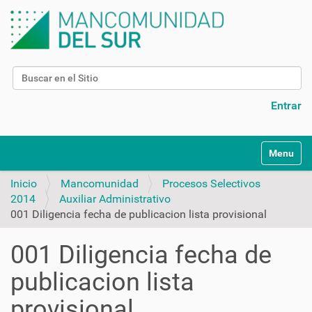
Buscar
Búsqueda Avanzada…
Entrar
N
Toggle na
a
v
Inicio
Mancomunidad
Procesos Selectivos
e
2014
Auxiliar Administrativo
g
001 Diligencia fecha de publicacion lista provisional
a
c
001 Diligencia fecha de
i
ó
publicacion lista
n
provisional