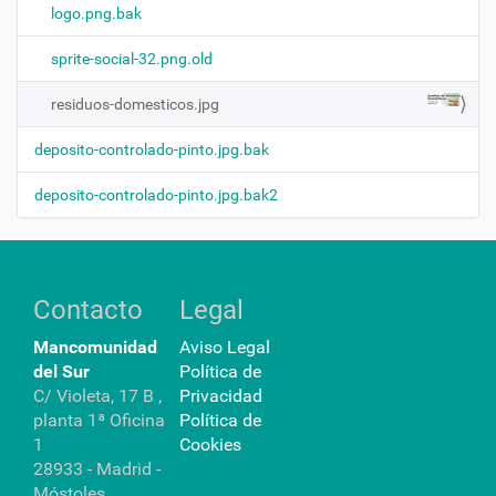
g
logo.png.bak
e
n
sprite-social-32.png.old
a
t
residuos-domesticos.jpg
a
m
a
deposito-controlado-pinto.jpg.bak
ñ
o
deposito-controlado-pinto.jpg.bak2
c
o
m
p
l
e
Contacto
Legal
t
o
Mancomunidad
Aviso Legal
…
del Sur
Política de
C/ Violeta, 17 B ,
Privacidad
planta 1ª Oficina
Política de
1
Cookies
28933 - Madrid -
Móstoles