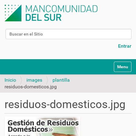
Buscar
Búsqueda Avanzada…
Entrar
N
Toggle na
a
v
Inicio
images
plantilla
e
residuos-domesticos.jpg
g
a
residuos-domesticos.jpg
c
i
ó
n