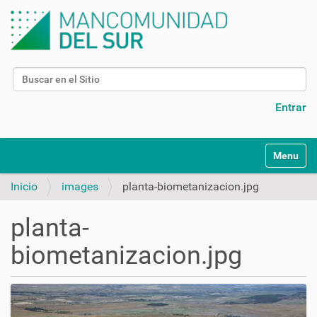
Buscar
Búsqueda Avanzada…
Entrar
N
Toggle na
a
v
Inicio
images
planta-biometanizacion.jpg
e
g
planta-
a
c
biometanizacion.jpg
i
ó
n