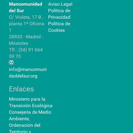
Mancomunidad
Aviso Legal
p
l
del Sur
Política de
e
C/ Violeta, 17 B ,
Privacidad
t
planta 1ª Oficina
Política de
o
…
1
Cookies
28933 - Madrid -
Móstoles
Tlf.: (34) 91 664
59 70
info@mancomuni
daddelsur.org
Enlaces
Ministerio para la
Transición Ecológica
Consejería de Medio
Ambiente,
Ordenación del
Territorio y