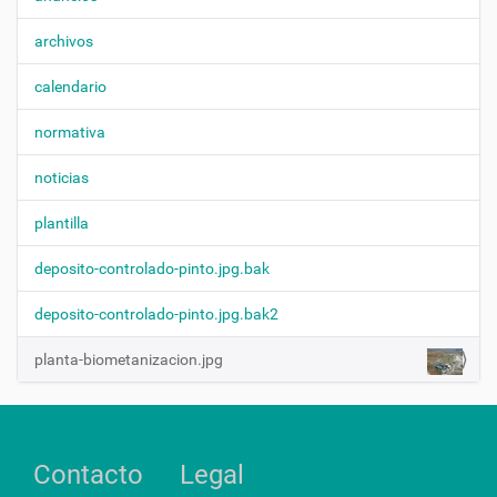
N
u
í
a
p
archivos
v
a
r
e
calendario
a
g
v
normativa
e
a
r
c
l
noticias
a
i
i
ó
plantilla
m
n
a
g
deposito-controlado-pinto.jpg.bak
e
n
deposito-controlado-pinto.jpg.bak2
a
t
planta-biometanizacion.jpg
a
m
a
ñ
o
c
Contacto
Legal
o
m