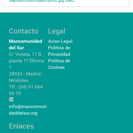
deposito-controlado-pinto.jpg.bak2
e
t
o
…
Contacto
Legal
Mancomunidad
Aviso Legal
del Sur
Política de
C/ Violeta, 17 B ,
Privacidad
planta 1ª Oficina
Política de
1
Cookies
28933 - Madrid -
Móstoles
Tlf.: (34) 91 664
59 70
info@mancomuni
daddelsur.org
Enlaces