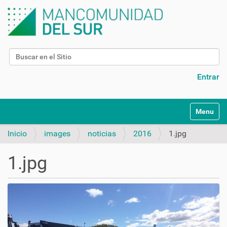
Buscar
Búsqueda Avanzada…
Entrar
N
Toggle na
a
v
Inicio
images
noticias
2016
1.jpg
e
g
1.jpg
a
c
i
ó
n