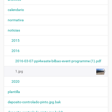
v
a
r
e
calendario
a
g
v
normativa
e
a
r
c
l
noticias
a
i
i
ó
2015
m
n
a
g
2016
e
n
2016-03-07-ppi4waste-bilbao-event-programme (1).pdf
a
t
1.jpg
a
m
a
2020
ñ
o
plantilla
c
o
m
deposito-controlado-pinto.jpg.bak
p
l