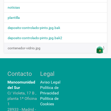
r
c
l
noticias
a
i
i
ó
plantilla
m
n
a
g
deposito-controlado-pinto.jpg.bak
e
n
deposito-controlado-pinto.jpg.bak2
a
t
contenedor-vidrio.jpg
a
m
a
ñ
o
c
Contacto
Legal
o
m
Mancomunidad
Aviso Legal
p
l
del Sur
Política de
e
C/ Violeta, 17 B ,
Privacidad
t
planta 1ª Oficina
Política de
o
…
1
Cookies
28933 - Madrid -