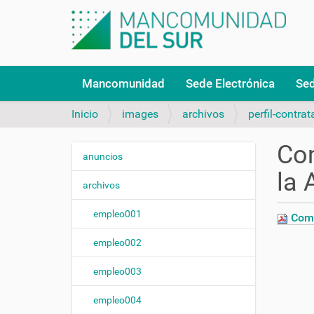
N
Mancomunidad
Sede Electrónica
Sed
a
v
Inicio
images
archivos
perfil-contrat
e
g
Co
a
anuncios
N
c
la 
a
i
archivos
v
ó
n
e
empleo001
Comp
g
empleo002
a
c
empleo003
i
ó
empleo004