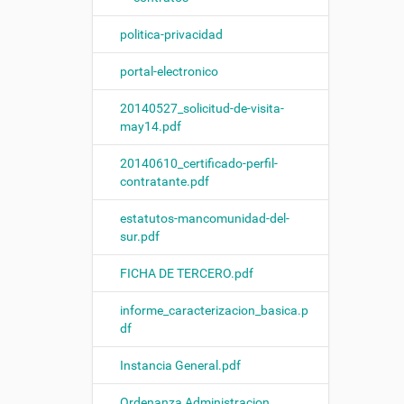
politica-privacidad
portal-electronico
20140527_solicitud-de-visita-
may14.pdf
20140610_certificado-perfil-
contratante.pdf
estatutos-mancomunidad-del-
sur.pdf
FICHA DE TERCERO.pdf
informe_caracterizacion_basica.p
df
Instancia General.pdf
Ordenanza Administracion