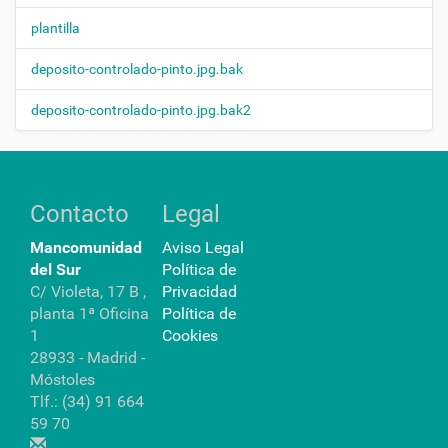
plantilla
deposito-controlado-pinto.jpg.bak
deposito-controlado-pinto.jpg.bak2
Contacto
Legal
Mancomunidad
Aviso Legal
del Sur
Política de
C/ Violeta, 17 B ,
Privacidad
planta 1ª Oficina
Política de
1
Cookies
28933 - Madrid -
Móstoles
Tlf.: (34) 91 664
59 70