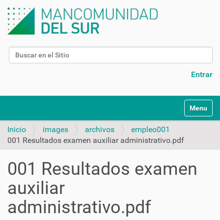
Buscar
Búsqueda Avanzada…
Entrar
N
Toggle na
a
v
Inicio
images
archivos
empleo001
e
001 Resultados examen auxiliar administrativo.pdf
g
a
001 Resultados examen
c
i
auxiliar
ó
n
administrativo.pdf