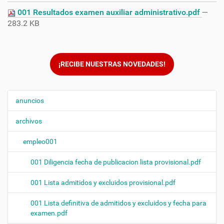
001 Resultados examen auxiliar administrativo.pdf
—
283.2 KB
¡RECIBE NUESTRAS NOVEDADES!
anuncios
N
a
archivos
v
e
empleo001
g
001 Diligencia fecha de publicacion lista provisional.pdf
a
c
001 Lista admitidos y excluidos provisional.pdf
i
ó
001 Lista definitiva de admitidos y excluidos y fecha para
examen.pdf
n