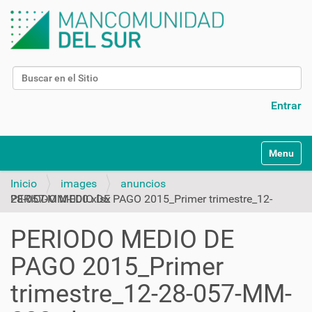
Buscar
Búsqueda Avanzada…
Entrar
N
Toggle na
a
v
Inicio
images
anuncios
e
PERIODO MEDIO DE PAGO 2015_Primer trimestre_12-28-057-MM-000.xlsx
g
a
PERIODO MEDIO DE
c
i
PAGO 2015_Primer
ó
n
trimestre_12-28-057-MM-