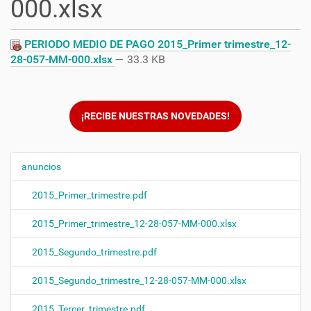
000.xlsx
PERIODO MEDIO DE PAGO 2015_Primer trimestre_12-
28-057-MM-000.xlsx
— 33.3 KB
¡RECIBE NUESTRAS NOVEDADES!
anuncios
N
a
2015_Primer_trimestre.pdf
v
e
2015_Primer_trimestre_12-28-057-MM-000.xlsx
g
2015_Segundo_trimestre.pdf
a
c
2015_Segundo_trimestre_12-28-057-MM-000.xlsx
i
ó
2015_Tercer_trimestre.pdf