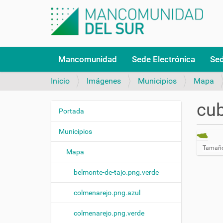
N
Mancomunidad
Sede Electrónica
Sed
a
v
Inicio
Imágenes
Municipios
Mapa
e
g
cu
a
Portada
N
c
a
i
Municipios
v
ó
H
Tamaño
n
e
Mapa
a
g
g
belmonte-de-tajo.png.verde
a
a
c
c
l
colmenarejo.png.azul
i
i
c
ó
colmenarejo.png.verde
a