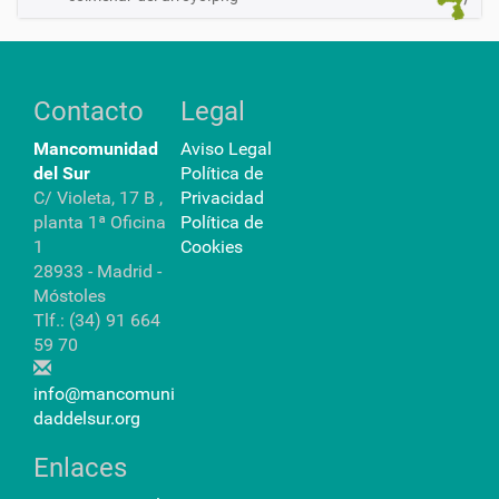
a
t
a
m
a
ñ
Contacto
Legal
o
c
Mancomunidad
Aviso Legal
o
del Sur
Política de
m
p
C/ Violeta, 17 B ,
Privacidad
l
planta 1ª Oficina
Política de
e
1
Cookies
t
28933 - Madrid -
o
…
Móstoles
Tlf.: (34) 91 664
59 70
info@mancomuni
daddelsur.org
Enlaces