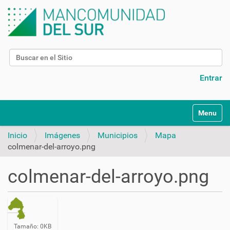
Buscar
Búsqueda Avanzada…
Entrar
N
Toggle na
a
v
Inicio
Imágenes
Municipios
Mapa
e
colmenar-del-arroyo.png
g
a
colmenar-del-arroyo.png
c
i
ó
n
H
Tamaño: 0KB