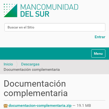
Buscar
Búsqueda Avanzada…
Entrar
N
Toggle na
a
v
Inicio
Descargas
e
Documentación complementaria
g
a
Documentación
c
i
complementaria
ó
n
documentacion-complementaria.zip
— 19.1 MB