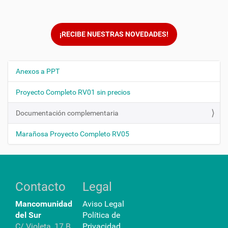
¡RECIBE NUESTRAS NOVEDADES!
Anexos a PPT
N
a
Proyecto Completo RV01 sin precios
v
e
Documentación complementaria
g
Marañosa Proyecto Completo RV05
a
c
i
ó
Contacto
Legal
n
Mancomunidad
Aviso Legal
del Sur
Política de
C/ Violeta, 17 B ,
Privacidad