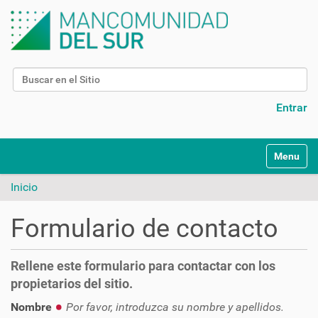
Buscar
Búsqueda Avanzada…
Entrar
N
Toggle na
a
v
Inicio
e
g
Formulario de contacto
a
c
i
Rellene este formulario para contactar con los
ó
propietarios del sitio.
n
Nombre
Por favor, introduzca su nombre y apellidos.